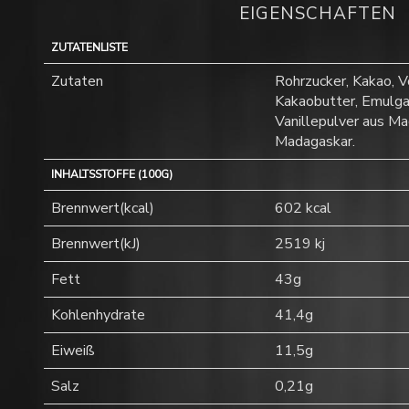
EIGENSCHAFTEN
ZUTATENLISTE
Zutaten
Rohrzucker, Kakao, V
Kakaobutter, Emulgat
Vanillepulver aus Ma
Madagaskar.
INHALTSSTOFFE (100G)
Brennwert(kcal)
602 kcal
Brennwert(kJ)
2519 kj
Fett
43g
Kohlenhydrate
41,4g
Eiweiß
11,5g
Salz
0,21g