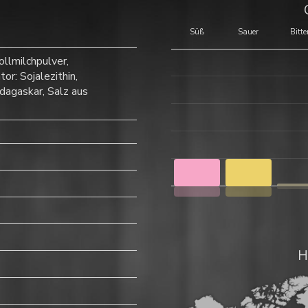
Süß
Sauer
Bitte
ollmilchpulver,
or: Sojalezithin,
dagaskar, Salz aus
H