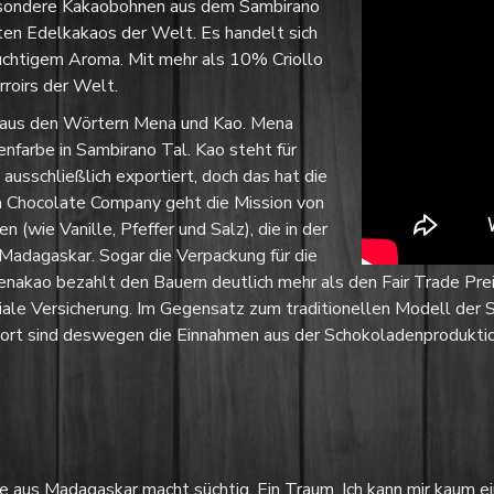
esondere Kakaobohnen aus dem Sambirano
ten Edelkakaos der Welt. Es handelt sich
fruchtigem Aroma. Mit mehr als 10% Criollo
roirs der Welt.
 aus den Wörtern Mena und Kao. Mena
nfarbe in Sambirano Tal. Kao steht für
usschließlich exportiert, doch das hat die
 Chocolate Company geht die Mission von
(wie Vanille, Pfeffer und Salz), die in der
adagaskar. Sogar die Verpackung für die
nakao bezahlt den Bauern deutlich mehr als den Fair Trade Preis
iale Versicherung. Im Gegensatz zum traditionellen Modell der 
ort sind deswegen die Einnahmen aus der Schokoladenproduktio
e aus Madagaskar macht süchtig. Ein Traum. Ich kann mir kaum 