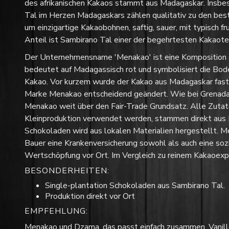
des afrikanischen Kakaos stammt aus Madagaskar. Insb
Tal im Herzen Madagaskars zählen qualitativ zu den bes
um einzigartige Kakaobohnen, saftig, sauer, mit typisch 
Anteil ist Sambirano Tal einer der begehrtesten Kakaoter
Der Unternehmensname 'Menakao' ist eine Komposition
bedeutet auf Madagassisch rot und symbolisiert die Bode
Kakao. Vor kurzem wurde der Kakao aus Madagaskar fast a
Marke Menakao entscheidend geändert. Wie bei Grenada
Menakao weit über den Fair-Trade Grundsatz. Alle Zutaten 
Kleinproduktion verwendet werden, stammen direkt aus M
Schokoladen wird aus lokalen Materialien hergestellt. Me
Bauer eine Krankenversicherung sowohl als auch eine soz
Wertschöpfung vor Ort. Im Vergleich zu reinem Kakaoexp
BESONDERHEITEN:
Single-plantation Schokoladen aus Sambirano Tal.
Produktion direkt vor Ort
EMPFEHLUNG:
Menakao und Dzama, das passt einfach zusammen. Vanill