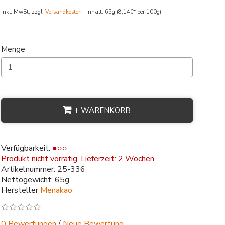
inkl. MwSt, zzgl.
Versandkosten
, Inhalt: 65g (8,14€* per 100g)
Menge
+ WARENKORB
Verfügbarkeit:
●○○
Produkt nicht vorrätig, Lieferzeit:
2 Wochen
Artikelnummer:
25-336
Nettogewicht: 65g
Hersteller
Menakao
0 Bewertungen
/
Neue Bewertung