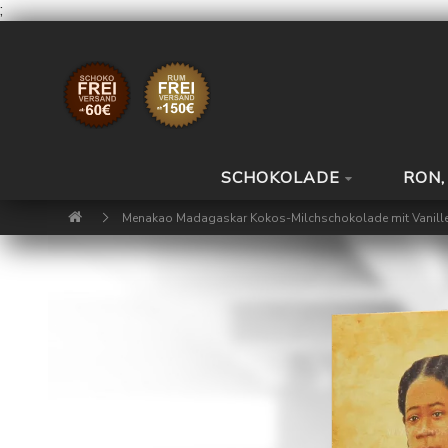
;
SCHOKOLADE
RON,
Menakao Madagaskar Kokos-Milchschokolade mit Vanill