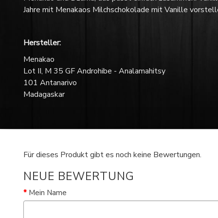
Jahre mit Menakaos Milchschokolade mit Vanille vorstelle
Hersteller:
Menakao
Lot II, M 35 GF Androhibe - Analamahitsy
101 Antanarivo
Madagaskar
Für dieses Produkt gibt es noch keine Bewertungen.
NEUE BEWERTUNG
Mein Name